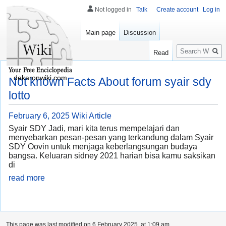
Not logged in
Talk
Create account
Log in
Main page
Discussion
Search
Read
dekaronwiki.com
Not known Facts About forum syair sdy
lotto
February 6, 2025
Wiki Article
Syair SDY Jadi, mari kita terus mempelajari dan
menyebarkan pesan-pesan yang terkandung dalam Syair
SDY Oovin untuk menjaga keberlangsungan budaya
bangsa. Keluaran sidney 2021 harian bisa kamu saksikan
di
read more
This page was last modified on 6 February 2025, at 1:09 am.